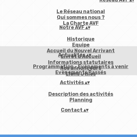
Le Réseau national
Qui sommes nous ?
La Charte AVF
Notre AVF
▴
▾
Historique
Equipe
Accueil du Nouvel Arrivant
Actualités
▴
▾
Livret d'Accueil
Informations statutaires
Programmation - Evènements à venir
Nos annonceurs
Evènements Passés
Liens Utiles
Activités
▴
▾
Description des activités
Planning
Contact
▴
▾