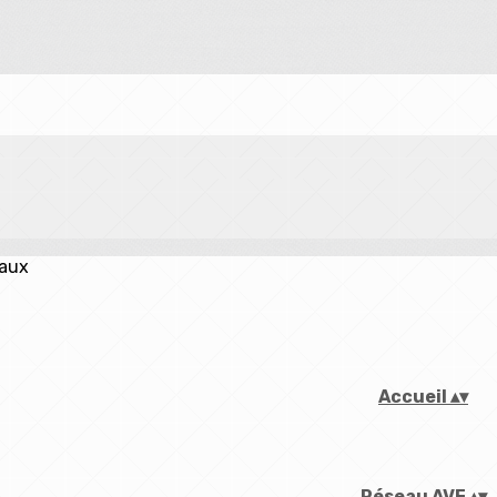
iaux
Accueil
▴
▾
Réseau AVF
▴
▾