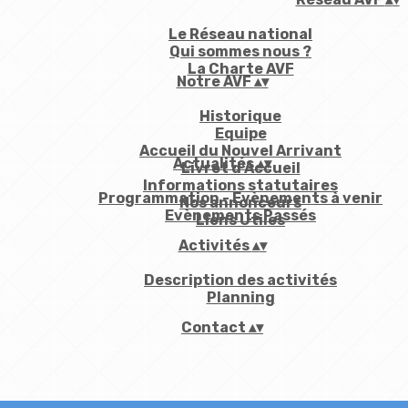
Le Réseau national
Qui sommes nous ?
La Charte AVF
Notre AVF
▴
▾
Historique
Equipe
Accueil du Nouvel Arrivant
Actualités
▴
▾
Livret d'Accueil
Informations statutaires
Programmation - Evènements à venir
Nos annonceurs
Evènements Passés
Liens Utiles
Activités
▴
▾
Description des activités
Planning
Contact
▴
▾