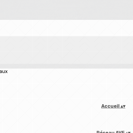
iaux
Accueil
▴
▾
Réseau AVF
▴
▾