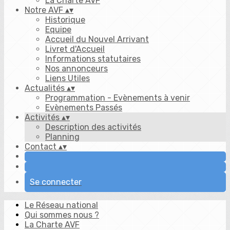
La Charte AVF
Notre AVF
▴
▾
Historique
Equipe
Accueil du Nouvel Arrivant
Livret d'Accueil
Informations statutaires
Nos annonceurs
Liens Utiles
Actualités
▴
▾
Programmation - Evènements à venir
Evènements Passés
Activités
▴
▾
Description des activités
Planning
Contact
▴
▾
Se connecter
Le Réseau national
Qui sommes nous ?
La Charte AVF