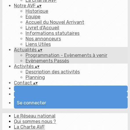
La Charte AVF
Notre AVF
▴
▾
Historique
Equipe
Accueil du Nouvel Arrivant
Livret d'Accueil
Informations statutaires
Nos annonceurs
Liens Utiles
Actualités
▴
▾
Programmation - Evènements à venir
Evènements Passés
Activités
▴
▾
Description des activités
Planning
Contact
▴
▾
Se connecter
Le Réseau national
Qui sommes nous ?
La Charte AVF