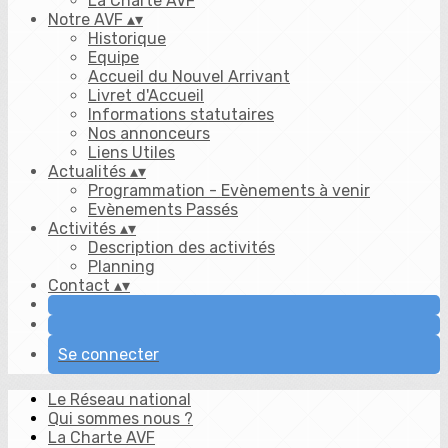
La Charte AVF
Notre AVF
▴
▾
Historique
Equipe
Accueil du Nouvel Arrivant
Livret d'Accueil
Informations statutaires
Nos annonceurs
Liens Utiles
Actualités
▴
▾
Programmation - Evènements à venir
Evènements Passés
Activités
▴
▾
Description des activités
Planning
Contact
▴
▾
Se connecter
Le Réseau national
Qui sommes nous ?
La Charte AVF