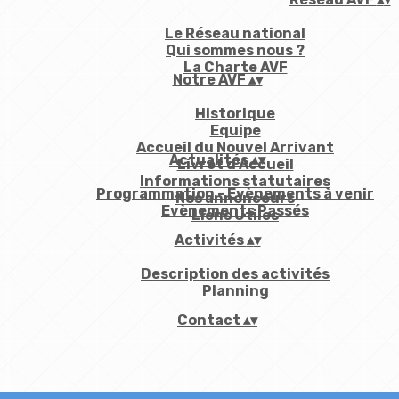
Le Réseau national
Qui sommes nous ?
La Charte AVF
Notre AVF
▴
▾
Historique
Equipe
Accueil du Nouvel Arrivant
Actualités
▴
▾
Livret d'Accueil
Informations statutaires
Programmation - Evènements à venir
Nos annonceurs
Evènements Passés
Liens Utiles
Activités
▴
▾
Description des activités
Planning
Contact
▴
▾