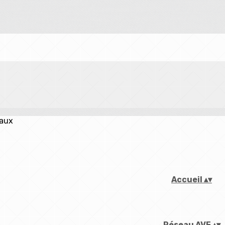
iaux
Accueil
▴
▾
Réseau AVF
▴
▾