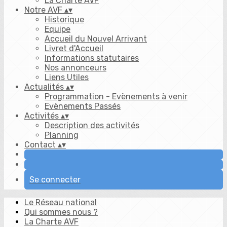
La Charte AVF
Notre AVF
▴
▾
Historique
Equipe
Accueil du Nouvel Arrivant
Livret d'Accueil
Informations statutaires
Nos annonceurs
Liens Utiles
Actualités
▴
▾
Programmation - Evènements à venir
Evènements Passés
Activités
▴
▾
Description des activités
Planning
Contact
▴
▾
Se connecter
Le Réseau national
Qui sommes nous ?
La Charte AVF