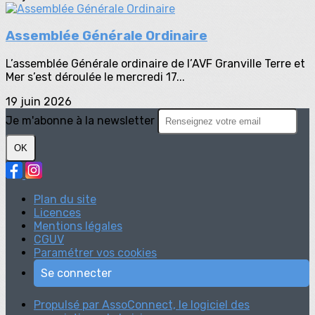
Assemblée Générale Ordinaire
L’assemblée Générale ordinaire de l’AVF Granville Terre et
Mer s’est déroulée le mercredi 17...
19 juin 2026
Je m'abonne à la newsletter
OK
Plan du site
Licences
Mentions légales
CGUV
Paramétrer vos cookies
Se connecter
Propulsé par AssoConnect, le logiciel des