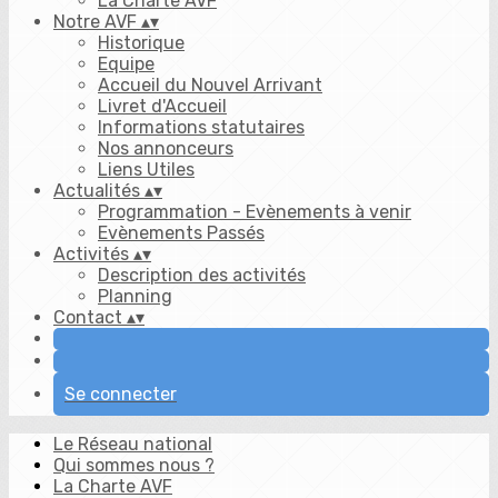
La Charte AVF
Notre AVF
▴
▾
Historique
Equipe
Accueil du Nouvel Arrivant
Livret d'Accueil
Informations statutaires
Nos annonceurs
Liens Utiles
Actualités
▴
▾
Programmation - Evènements à venir
Evènements Passés
Activités
▴
▾
Description des activités
Planning
Contact
▴
▾
Se connecter
Le Réseau national
Qui sommes nous ?
La Charte AVF