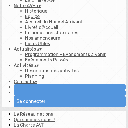
La Charte AVF
Notre AVF
▴
▾
Historique
Equipe
Accueil du Nouvel Arrivant
Livret d'Accueil
Informations statutaires
Nos annonceurs
Liens Utiles
Actualités
▴
▾
Programmation - Evènements à venir
Evènements Passés
Activités
▴
▾
Description des activités
Planning
Contact
▴
▾
Se connecter
Le Réseau national
Qui sommes nous ?
La Charte AVF