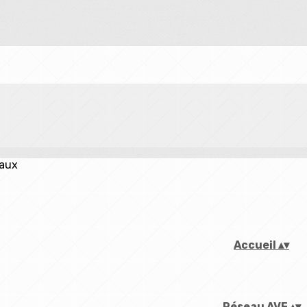
iaux
Accueil
▴
▾
Réseau AVF
▴
▾