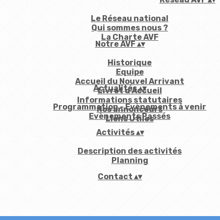
Le Réseau national
Qui sommes nous ?
La Charte AVF
Notre AVF
▴
▾
Historique
Equipe
Accueil du Nouvel Arrivant
Actualités
▴
▾
Livret d'Accueil
Informations statutaires
Programmation - Evènements à venir
Nos annonceurs
Evènements Passés
Liens Utiles
Activités
▴
▾
Description des activités
Planning
Contact
▴
▾