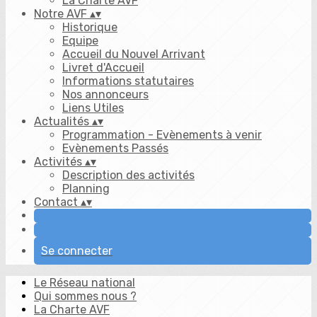
La Charte AVF
Notre AVF
▴
▾
Historique
Equipe
Accueil du Nouvel Arrivant
Livret d'Accueil
Informations statutaires
Nos annonceurs
Liens Utiles
Actualités
▴
▾
Programmation - Evènements à venir
Evènements Passés
Activités
▴
▾
Description des activités
Planning
Contact
▴
▾
Se connecter
Le Réseau national
Qui sommes nous ?
La Charte AVF