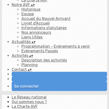
La Charte AVF
Notre AVF
▴
▾
Historique
Equipe
Accueil du Nouvel Arrivant
Livret d'Accueil
Informations statutaires
Nos annonceurs
Liens Utiles
Actualités
▴
▾
Programmation - Evènements à venir
Evènements Passés
Activités
▴
▾
Description des activités
Planning
Contact
▴
▾
Se connecter
Le Réseau national
Qui sommes nous ?
La Charte AVF