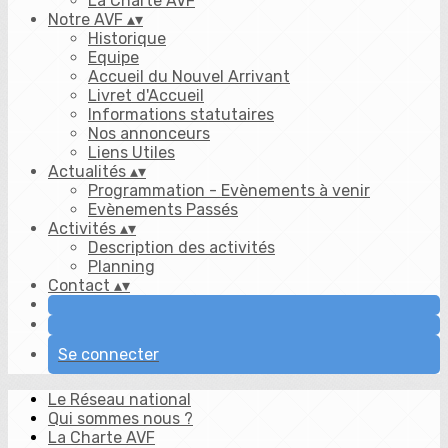
La Charte AVF
Notre AVF
▴
▾
Historique
Equipe
Accueil du Nouvel Arrivant
Livret d'Accueil
Informations statutaires
Nos annonceurs
Liens Utiles
Actualités
▴
▾
Programmation - Evènements à venir
Evènements Passés
Activités
▴
▾
Description des activités
Planning
Contact
▴
▾
Se connecter
Le Réseau national
Qui sommes nous ?
La Charte AVF