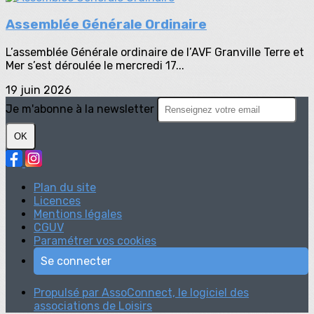
Assemblée Générale Ordinaire
L’assemblée Générale ordinaire de l’AVF Granville Terre et
Mer s’est déroulée le mercredi 17...
19 juin 2026
Je m'abonne à la newsletter
OK
Plan du site
Licences
Mentions légales
CGUV
Paramétrer vos cookies
Se connecter
Propulsé par AssoConnect, le logiciel des
associations de Loisirs