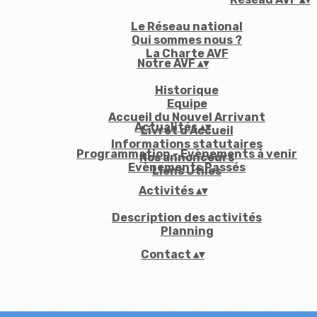
Le Réseau national
Qui sommes nous ?
La Charte AVF
Notre AVF
▴
▾
Historique
Equipe
Accueil du Nouvel Arrivant
Actualités
▴
▾
Livret d'Accueil
Informations statutaires
Programmation - Evènements à venir
Nos annonceurs
Evènements Passés
Liens Utiles
Activités
▴
▾
Description des activités
Planning
Contact
▴
▾