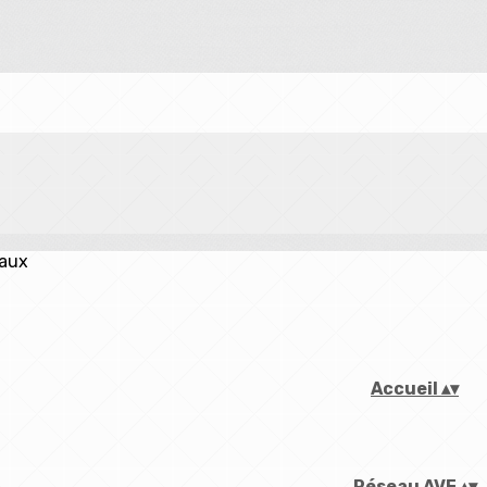
iaux
Accueil
▴
▾
Réseau AVF
▴
▾