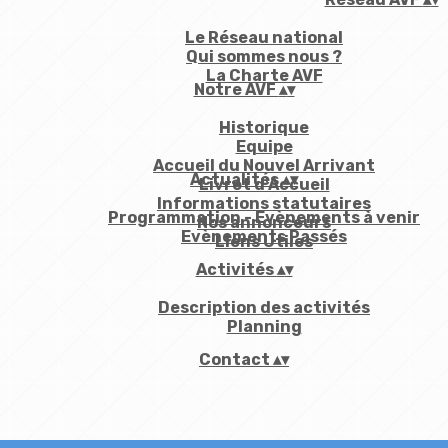
Le Réseau national
Qui sommes nous ?
La Charte AVF
Notre AVF
▴
▾
Historique
Equipe
Accueil du Nouvel Arrivant
Actualités
▴
▾
Livret d'Accueil
Informations statutaires
Programmation - Evènements à venir
Nos annonceurs
Evènements Passés
Liens Utiles
Activités
▴
▾
Description des activités
Planning
Contact
▴
▾